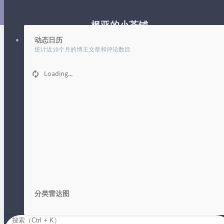
枫亚的小茶铺
动态日历
统计近10个月的博主文章和评论数目
Loading...
文章
时光机
枫亚的blog
向学习之山进发！
分类雷达图
Loading...