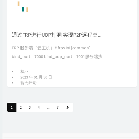
通过FRP进行UDP打洞 实现P2P远程桌面RDP连接
FRP 服务端（云主机）# frps.ini [common]
bind_port = 7000 bind_udp_port = 7001服务端执
行：./...
枫亚
2023 年 01 月 30 日
暂无评论
1
2
3
4
...
7