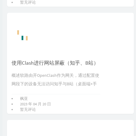
暂无评论
标签统计图
Loading...
使用Clash进行网站屏蔽（知乎、B站）
概述软路由开OpenClash作为网关，通过配置使
网段下的设备无法访问知乎与B站（桌面端+手
机端），允许手动一键切换配置配置软路由环
枫亚
境：OpenWrt 2...
2023 年 04 月 20 日
暂无评论