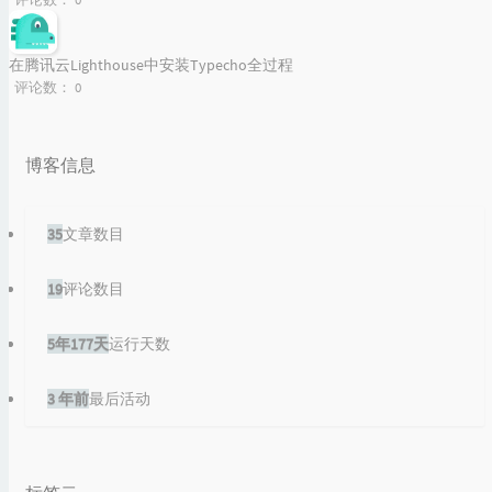
在腾讯云Lighthouse中安装Typecho全过程
评论数：
0
博客信息
35
文章数目
19
评论数目
5年177天
运行天数
3 年前
最后活动