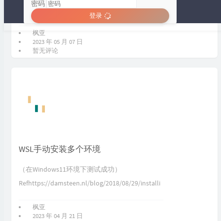
密码
（Github - ALONELUR/vim-im-select-obsidian）
登录
在Githu...
枫亚
2023 年 05 月 07 日
暂无评论
分类统计图
Loading...
WSL手动安装多个环境
（在Windows11环境下测试成功）
Refhttps://damsteen.nl/blog/2018/08/29/installi
ng-wsl-manu...
枫亚
2023 年 04 月 21 日