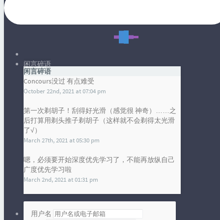
梦想 - 看完白箱有感
（存在潜在剧透）白箱 - 梦想与成长白箱无疑是
一部非常优秀的作品。喵森从初来乍到时的手
闲言碎语
忙脚乱到剧场版中的独当一面，展现出了惊人
闲言碎语
枫亚
Concours没过 有点难受
的成长。嘈：武藏野的职场环境...
2023 年 07 月 25 日
October 22nd, 2021 at 07:04 pm
暂无评论
第一次剃胡子！刮得好光滑（感觉很 神奇）……之
发布统计图
后打算用剃头推子剃胡子（这样就不会剃得太光滑
了√）
Loading...
March 27th, 2021 at 05:30 pm
嗯，必须要开始深度优先学习了，不能再放纵自己
广度优先学习啦
March 2nd, 2021 at 01:31 pm
Obsidian vim模式 输入法自动切换
用户名
安装在Obsidian中安装Vim IM Select插件